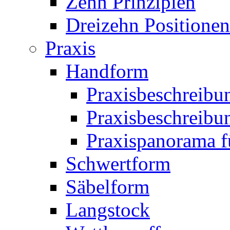
Zehn Prinzipien
Dreizehn Positionen
Praxis
Handform
Praxisbeschreibu
Praxisbeschreibun
Praxispanorama fü
Schwertform
Säbelform
Langstock