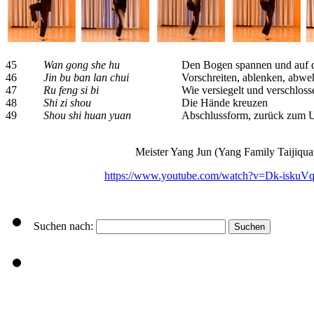
45
Wan gong she hu
Den Bogen spannen und auf d
46
Jin bu ban lan chui
Vorschreiten, ablenken, abwe
47
Ru feng si bi
Wie versiegelt und verschloss
48
Shi zi shou
Die Hände kreuzen
49
Shou shi huan yuan
Abschlussform, zurück zum 
Meister Yang Jun (Yang Family Taijiqua
https://www.youtube.com/watch?v=Dk-iskuV
Suchen nach: