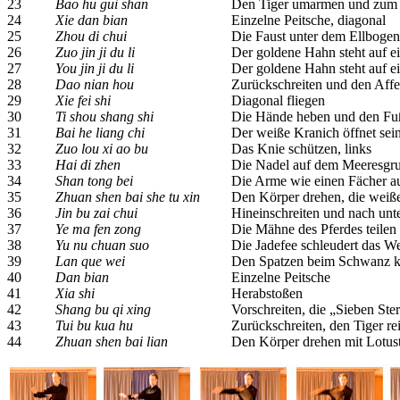
23
Bao hu gui shan
Den Tiger umarmen und zum 
24
Xie dan bian
Einzelne Peitsche, diagonal
25
Zhou di chui
Die Faust unter dem Ellbogen
26
Zuo jin ji du li
Der goldene Hahn steht auf e
27
You jin ji du li
Der goldene Hahn steht auf e
28
Dao nian hou
Zurückschreiten und den Affe
29
Xie fei shi
Diagonal fliegen
30
Ti shou shang shi
Die Hände heben und den Fuß
31
Bai he liang chi
Der weiße Kranich öffnet se
32
Zuo lou xi ao bu
Das Knie schützen, links
33
Hai di zhen
Die Nadel auf dem Meeresgr
34
Shan tong bei
Die Arme wie einen Fächer a
35
Zhuan shen bai she tu xin
Den Körper drehen, die weiß
36
Jin bu zai chui
Hineinschreiten und nach unt
37
Ye ma fen zong
Die Mähne des Pferdes teilen
38
Yu nu chuan suo
Die Jadefee schleudert das W
39
Lan que wei
Den Spatzen beim Schwanz ko
40
Dan bian
Einzelne Peitsche
41
Xia shi
Herabstoßen
42
Shang bu qi xing
Vorschreiten, die „Sieben Ste
43
Tui bu kua hu
Zurückschreiten, den Tiger re
44
Zhuan shen bai lian
Den Körper drehen mit Lotustr