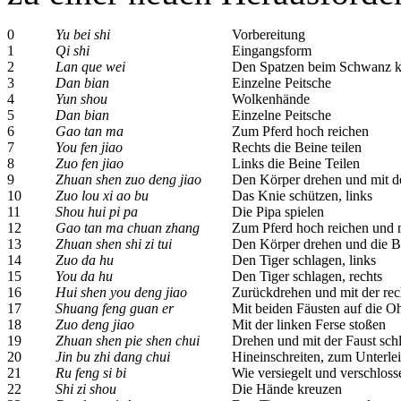
0
Yu bei shi
Vorbereitung
1
Qi shi
Eingangsform
2
Lan que wei
Den Spatzen beim Schwanz ko
3
Dan bian
Einzelne Peitsche
4
Yun shou
Wolkenhände
5
Dan bian
Einzelne Peitsche
6
Gao tan ma
Zum Pferd hoch reichen
7
You fen jiao
Rechts die Beine teilen
8
Zuo fen jiao
Links die Beine Teilen
9
Zhuan shen zuo deng jiao
Den Körper drehen und mit de
10
Zuo lou xi ao bu
Das Knie schützen, links
11
Shou hui pi pa
Die Pipa spielen
12
Gao tan ma chuan zhang
Zum Pferd hoch reichen und 
13
Zhuan shen shi zi tui
Den Körper drehen und die B
14
Zuo da hu
Den Tiger schlagen, links
15
You da hu
Den Tiger schlagen, rechts
16
Hui shen you deng jiao
Zurückdrehen und mit der rec
17
Shuang feng guan er
Mit beiden Fäusten auf die O
18
Zuo deng jiao
Mit der linken Ferse stoßen
19
Zhuan shen pie shen chui
Drehen und mit der Faust sch
20
Jin bu zhi dang chui
Hineinschreiten, zum Unterle
21
Ru feng si bi
Wie versiegelt und verschloss
22
Shi zi shou
Die Hände kreuzen