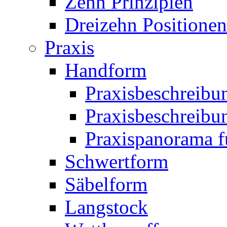
Zehn Prinzipien
Dreizehn Positionen
Praxis
Handform
Praxisbeschreibu
Praxisbeschreibun
Praxispanorama fü
Schwertform
Säbelform
Langstock