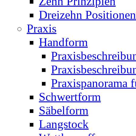
Zehn Prinzipien
Dreizehn Positionen
Praxis
Handform
Praxisbeschreibu
Praxisbeschreibun
Praxispanorama fü
Schwertform
Säbelform
Langstock