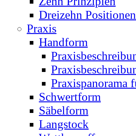
Zehn Prinzipien
Dreizehn Positionen
Praxis
Handform
Praxisbeschreibu
Praxisbeschreibun
Praxispanorama fü
Schwertform
Säbelform
Langstock